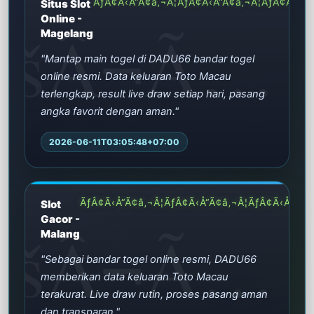
ÃƒÂ¢Ã‹Å“Ã¢â‚¬Â¦ÃƒÂ¢Ã‹Å“Ã¢â‚¬Â¦ÃƒÂ¢Ã‹Å“Ã
Situs Slot
Online -
Magelang
"Mantap main togel di DADU66 bandar togel
online resmi. Data keluaran Toto Macau
terlengkap, result live draw setiap hari, pasang
angka favorit dengan aman."
2026-06-11T03:05:48+07:00
ÃƒÂ¢Ã‹Å“Ã¢â‚¬Â¦ÃƒÂ¢Ã‹Å“Ã¢â‚¬Â¦ÃƒÂ¢Ã‹Å“Ã¢â
Slot
Gacor -
Malang
"Sebagai bandar togel online resmi, DADU66
memberikan data keluaran Toto Macau
terakurat. Live draw rutin, proses pasang aman
dan transparan."