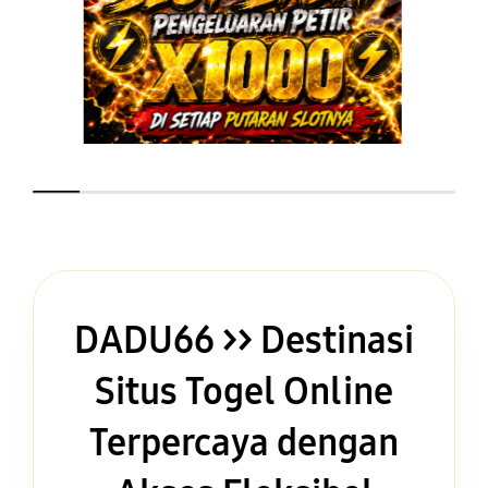
DADU66 >> Destinasi
Situs Togel Online
Terpercaya dengan