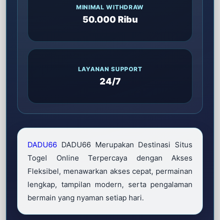
MINIMAL WITHDRAW
50.000 Ribu
LAYANAN SUPPORT
24/7
DADU66
DADU66 Merupakan Destinasi Situs
Togel Online Terpercaya dengan Akses
Fleksibel, menawarkan akses cepat, permainan
lengkap, tampilan modern, serta pengalaman
bermain yang nyaman setiap hari.