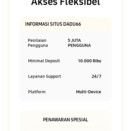
Akses Fleksibel
INFORMASI SITUS DADU66
Penilaian
5 JUTA
Pengguna
PENGGUNA
Minimal Deposit
10.000 Ribu
Layanan Support
24/7
Platform
Multi-Device
PENAWARAN SPESIAL