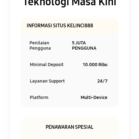
Teknologi Masa Kini
INFORMASI SITUS KELINCI888
Penilaian
5 JUTA
Pengguna
PENGGUNA
Minimal Deposit
10.000 Ribu
Layanan Support
24/7
Platform
Multi-Device
PENAWARAN SPESIAL