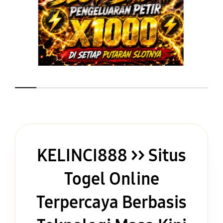
KELINCI888 >> Situs
Togel Online
Terpercaya Berbasis