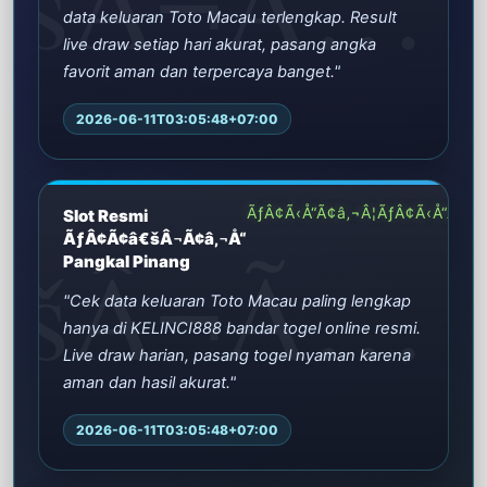
data keluaran Toto Macau terlengkap. Result
live draw setiap hari akurat, pasang angka
favorit aman dan terpercaya banget."
2026-06-11T03:05:48+07:00
ÃƒÂ¢Ã‹Å“Ã¢â‚¬Â¦ÃƒÂ¢Ã‹Å“Ã¢â‚
Slot Resmi
ÃƒÂ¢Ã¢â€šÂ¬Ã¢â‚¬Å“
Pangkal Pinang
"Cek data keluaran Toto Macau paling lengkap
hanya di KELINCI888 bandar togel online resmi.
Live draw harian, pasang togel nyaman karena
aman dan hasil akurat."
2026-06-11T03:05:48+07:00