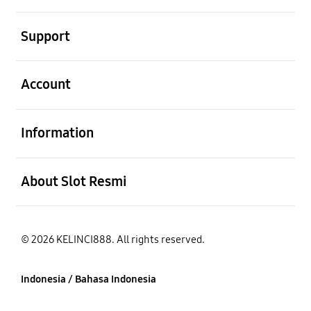
Buka
Support
Buka
Account
Buka
Information
Buka
About Slot Resmi
© 2026 KELINCI888. All rights reserved.
Indonesia / Bahasa Indonesia